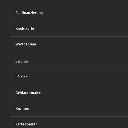
Baufinanzierung
Kreditkarte
Wertpapiere
Services
Filialen
Geldautomaten
Rechner
Karte sperren