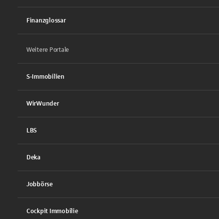
Finanzglossar
Weitere Portale
S-Immobilien
WirWunder
LBS
Deka
Jobbörse
Cockpit Immobilie