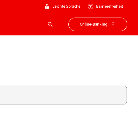
Leichte Sprache
Barrierefreiheit
Online-Banking
Suche