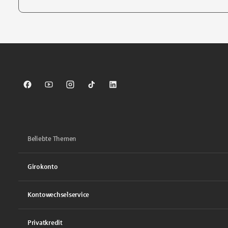
Tippen Sie, um nach Themen zu suchen. Verwenden Sie die Pfei
Sparkasse auf Facebook
Sparkasse auf Youtube
Sparkasse auf Instagram
Sparkasse auf TikTok
Sparkasse auf LinkedIn
Beliebte Themen
Girokonto
Kontowechselservice
Privatkredit