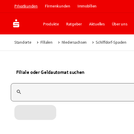
Privatkunden
Firmenkunden
Immobilien
Produkte
Ratgeber
Aktuelles
Über uns
Standorte
Filialen
Niedersachsen
Schiffdorf-Spaden
Filiale oder Geldautomat suchen
Suchfeld