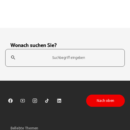
Wonach suchen Sie?
Suchfeld
Tippen Sie, um nach Themen zu suchen. Verwenden Sie die Pfeil-T
Nach oben
Sparkasse auf Facebook
Sparkasse auf Youtube
Sparkasse auf Instagram
Sparkasse auf TikTok
Sparkasse auf LinkedIn
Beliebte Themen