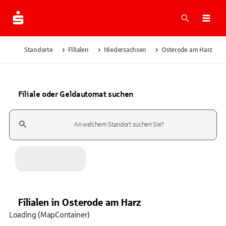
Suche
Navi
Standorte
Filialen
Niedersachsen
Osterode am Harz
Filiale oder Geldautomat suchen
Suchfeld
Filialen
in
Osterode am Harz
Loading (MapContainer)