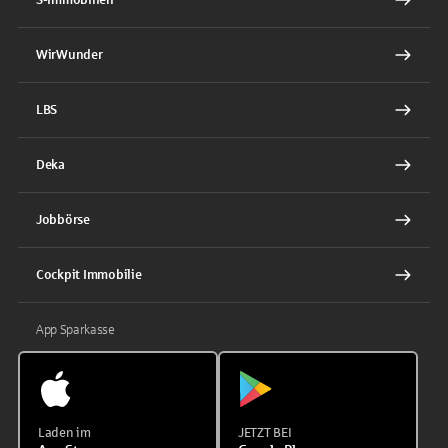
WirWunder
LBS
Deka
Jobbörse
Cockpit Immobilie
App Sparkasse
Laden im
JETZT BEI