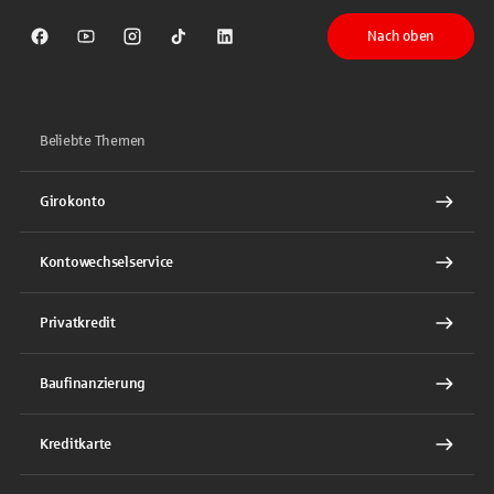
Nach oben
Sparkasse auf Facebook
Sparkasse auf Youtube
Sparkasse auf Instagram
Sparkasse auf TikTok
Sparkasse auf LinkedIn
Beliebte Themen
Girokonto
Kontowechselservice
Privatkredit
Baufinanzierung
Kreditkarte