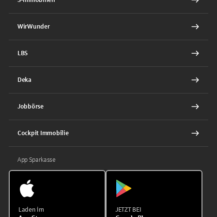
WirWunder
LBS
Deka
Jobbörse
Cockpit Immobilie
App Sparkasse
Laden im
JETZT BEI