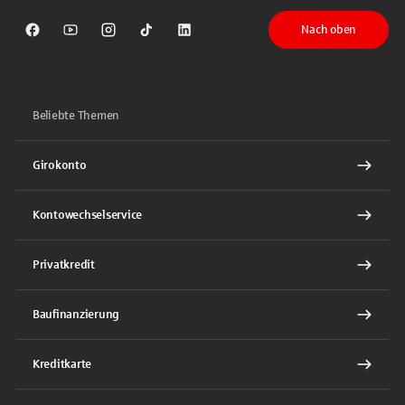
Nach oben
Sparkasse auf Facebook
Sparkasse auf Youtube
Sparkasse auf Instagram
Sparkasse auf TikTok
Sparkasse auf LinkedIn
Beliebte Themen
Girokonto
Kontowechselservice
Privatkredit
Baufinanzierung
Kreditkarte