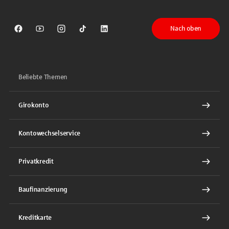
Nach oben
Sparkasse auf Facebook
Sparkasse auf Youtube
Sparkasse auf Instagram
Sparkasse auf TikTok
Sparkasse auf LinkedIn
Beliebte Themen
Girokonto
Kontowechselservice
Privatkredit
Baufinanzierung
Kreditkarte