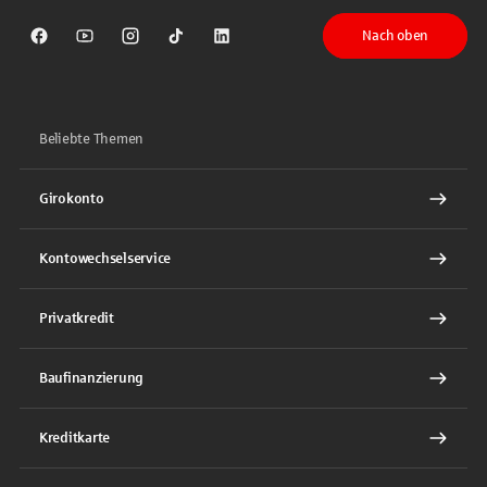
Nach oben
Sparkasse auf Facebook
Sparkasse auf Youtube
Sparkasse auf Instagram
Sparkasse auf TikTok
Sparkasse auf LinkedIn
Beliebte Themen
Girokonto
Kontowechselservice
Privatkredit
Baufinanzierung
Kreditkarte