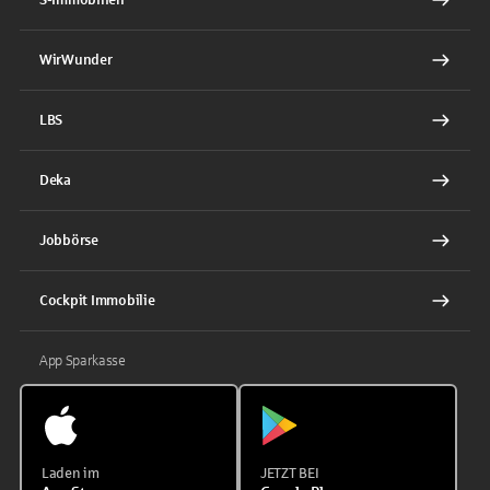
WirWunder
LBS
Deka
Jobbörse
Cockpit Immobilie
App Sparkasse
Laden im
JETZT BEI