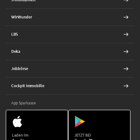
WirWunder
LBS
Deka
Jobbörse
Cockpit Immobilie
App Sparkasse
Laden im
JETZT BEI