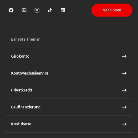
Nach oben
Sparkasse auf Facebook
Sparkasse auf Youtube
Sparkasse auf Instagram
Sparkasse auf TikTok
Sparkasse auf LinkedIn
Beliebte Themen
Girokonto
Kontowechselservice
Privatkredit
Baufinanzierung
Kreditkarte