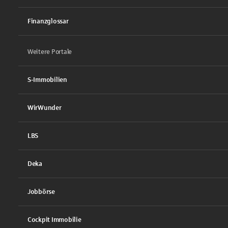
Finanzglossar
Weitere Portale
S-Immobilien
WirWunder
LBS
Deka
Jobbörse
Cockpit Immobilie