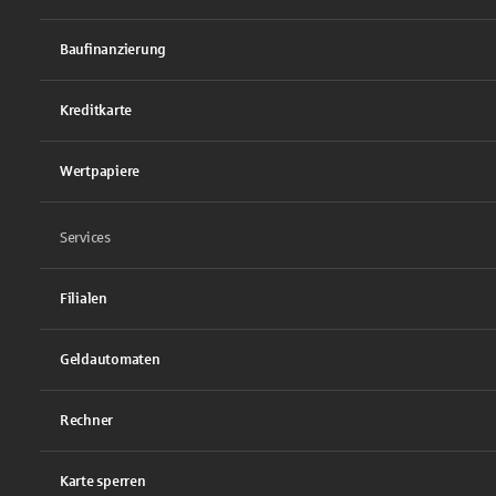
Baufinanzierung
Kreditkarte
Wertpapiere
Services
Filialen
Geldautomaten
Rechner
Karte sperren