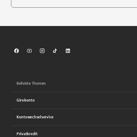
Tippen Sie, um nach Themen zu suchen. Verwenden Sie die Pfei
Sparkasse auf Facebook
Sparkasse auf Youtube
Sparkasse auf Instagram
Sparkasse auf TikTok
Sparkasse auf LinkedIn
Beliebte Themen
Girokonto
Kontowechselservice
Privatkredit