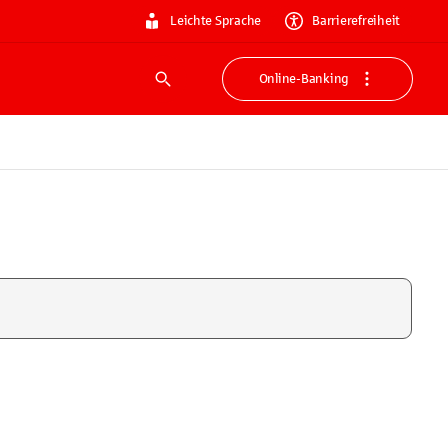
Leichte Sprache
Barrierefreiheit
Online-Banking
Suche