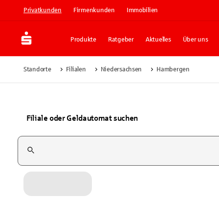
Privatkunden
Firmenkunden
Immobilien
Produkte
Ratgeber
Aktuelles
Über uns
Standorte
Filialen
Niedersachsen
Hambergen
Filiale oder Geldautomat suchen
Suchfeld