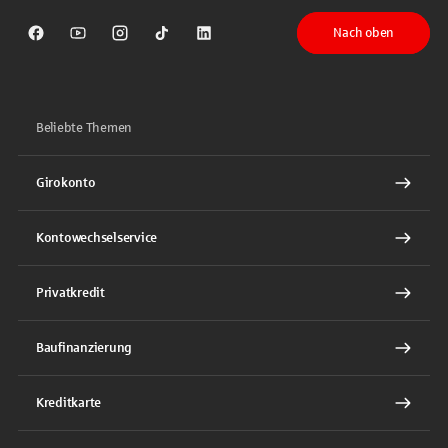
Nach oben
Sparkasse auf Facebook
Sparkasse auf Youtube
Sparkasse auf Instagram
Sparkasse auf TikTok
Sparkasse auf LinkedIn
Beliebte Themen
Girokonto
Kontowechselservice
Privatkredit
Baufinanzierung
Kreditkarte