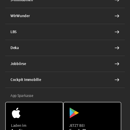
WirWunder
LBS
Deka
Jobbörse
Cockpit Immobilie
App Sparkasse
Laden im
JETZT BEI