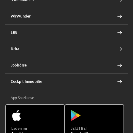
WirWunder
LBS
Deka
Jobbörse
Cockpit Immobilie
App Sparkasse
Laden im
JETZT BEI