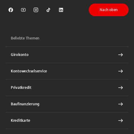
Nach oben
Sparkasse auf Facebook
Sparkasse auf Youtube
Sparkasse auf Instagram
Sparkasse auf TikTok
Sparkasse auf LinkedIn
Beliebte Themen
Girokonto
Kontowechselservice
Privatkredit
Baufinanzierung
Kreditkarte