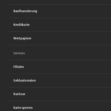
Baufinanzierung
Kreditkarte
Wertpapiere
Services
Filialen
Geldautomaten
Rechner
Karte sperren