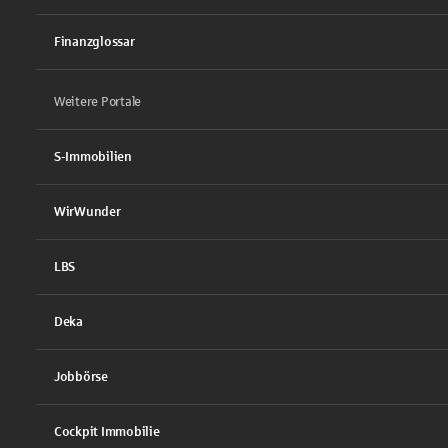
Finanzglossar
Weitere Portale
S-Immobilien
WirWunder
LBS
Deka
Jobbörse
Cockpit Immobilie