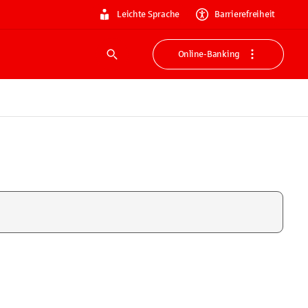
Leichte Sprache
Barrierefreiheit
Online-Banking
Suche