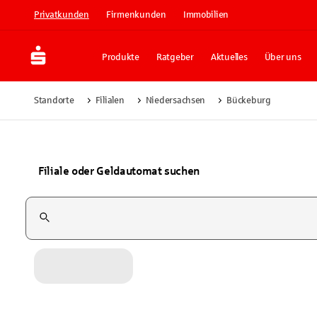
Privatkunden
Firmenkunden
Immobilien
Produkte
Ratgeber
Aktuelles
Über uns
Standorte
Filialen
Niedersachsen
Bückeburg
Filiale oder Geldautomat suchen
Suchfeld