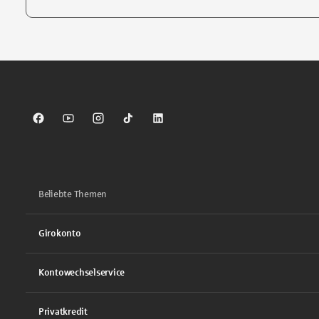
Tippen Sie, um nach Themen zu suchen. Verwenden Sie die Pfei
Sparkasse auf Facebook
Sparkasse auf Youtube
Sparkasse auf Instagram
Sparkasse auf TikTok
Sparkasse auf LinkedIn
Beliebte Themen
Girokonto
Kontowechselservice
Privatkredit