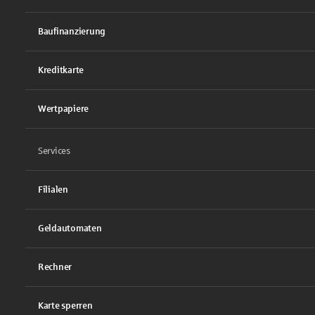
Baufinanzierung
Kreditkarte
Wertpapiere
Services
Filialen
Geldautomaten
Rechner
Karte sperren