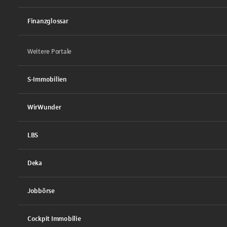
Finanzglossar
Weitere Portale
S-Immobilien
WirWunder
LBS
Deka
Jobbörse
Cockpit Immobilie