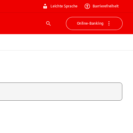
Leichte Sprache
Barrierefreiheit
Online-Banking
Suche