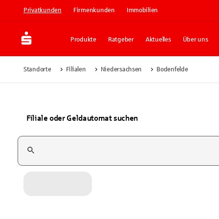
Privatkunden
Firmenkunden
Immobilien
Produkte
Ratgeber
Aktuelles
Über uns
Standorte
Filialen
Niedersachsen
Bodenfelde
Filiale oder Geldautomat suchen
Suchfeld