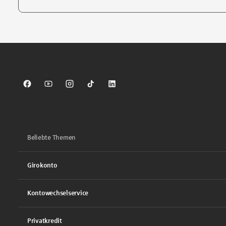
Tippen Sie, um nach Themen zu suchen. Verwenden Sie die Pfei
Sparkasse auf Facebook
Sparkasse auf Youtube
Sparkasse auf Instagram
Sparkasse auf TikTok
Sparkasse auf LinkedIn
Beliebte Themen
Girokonto
Kontowechselservice
Privatkredit