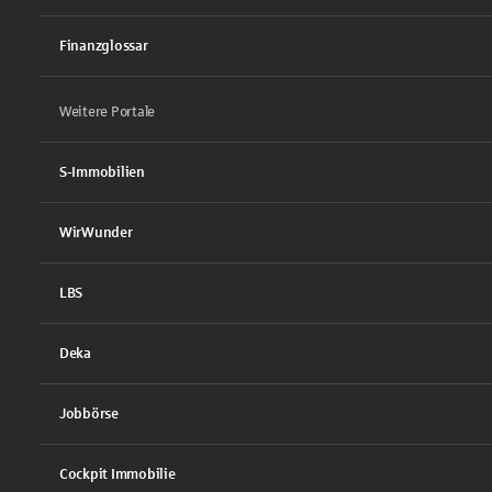
Finanzglossar
Weitere Portale
S-Immobilien
WirWunder
LBS
Deka
Jobbörse
Cockpit Immobilie