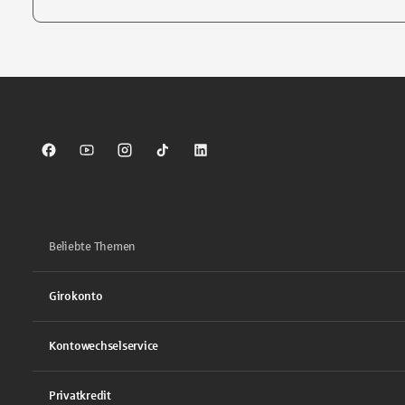
Tippen Sie, um nach Themen zu suchen. Verwenden Sie die Pfei
Sparkasse auf Facebook
Sparkasse auf Youtube
Sparkasse auf Instagram
Sparkasse auf TikTok
Sparkasse auf LinkedIn
Beliebte Themen
Girokonto
Kontowechselservice
Privatkredit