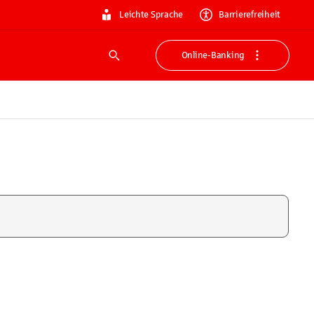
Leichte Sprache
Barrierefreiheit
Online-Banking
Suche