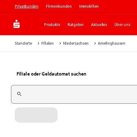
Privatkunden
Firmenkunden
Immobilien
Produkte
Ratgeber
Aktuelles
Über uns
Standorte
Filialen
Niedersachsen
Amelinghausen
Filiale oder Geldautomat suchen
Suchfeld