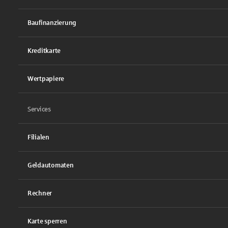
Baufinanzierung
Kreditkarte
Wertpapiere
Services
Filialen
Geldautomaten
Rechner
Karte sperren