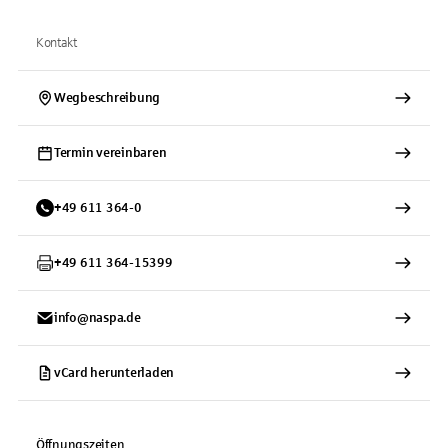
Kontakt
Wegbeschreibung
Termin vereinbaren
+
49
611
364-0
+
49
611
364-15399
info@naspa.de
vCard herunterladen
Öffnungszeiten