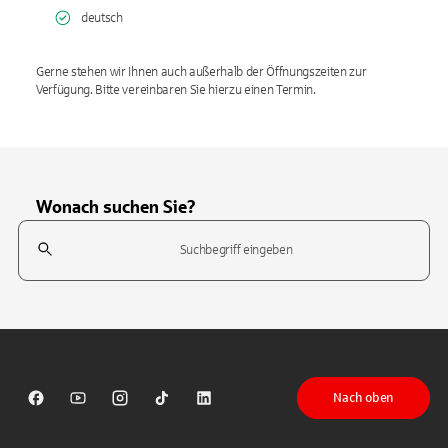
deutsch
Gerne stehen wir Ihnen auch außerhalb der Öffnungszeiten zur
Verfügung. Bitte vereinbaren Sie hierzu einen Termin.
Wonach suchen Sie?
Suchfeld
Tippen Sie, um nach Themen zu suchen. Verwenden Sie die Pfeil-T
Nach oben
Sparkasse auf Facebook
Sparkasse auf Youtube
Sparkasse auf Instagram
Sparkasse auf TikTok
Sparkasse auf LinkedIn