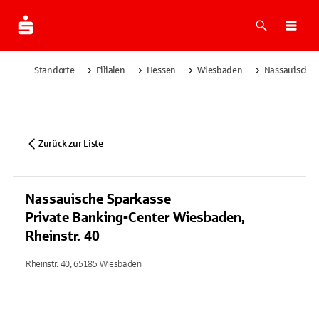
Suche
Navi
Standorte
Filialen
Hessen
Wiesbaden
Nassauische 
Zurück zur Liste
Nassauische Sparkasse
Private Banking-Center Wiesbaden,
Rheinstr. 40
Rheinstr. 40, 65185 Wiesbaden