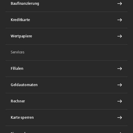
Baufinanzierung
Kreditkarte
Wertpapiere
Services
Filialen
Geldautomaten
Rechner
Karte sperren