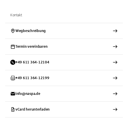
Kontakt
Wegbeschreibung
Termin vereinbaren
+
49
611
364-12104
+
49
611
364-12199
info@naspa.de
vCard herunterladen