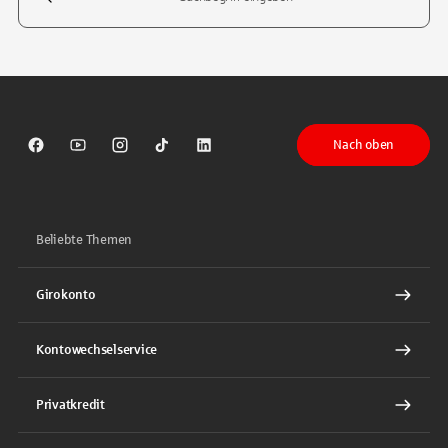
Tippen Sie, um nach Themen zu suchen. Verwenden Sie die Pfeil-T
Nach oben
Sparkasse auf Facebook
Sparkasse auf Youtube
Sparkasse auf Instagram
Sparkasse auf TikTok
Sparkasse auf LinkedIn
Beliebte Themen
Girokonto
Kontowechselservice
Privatkredit