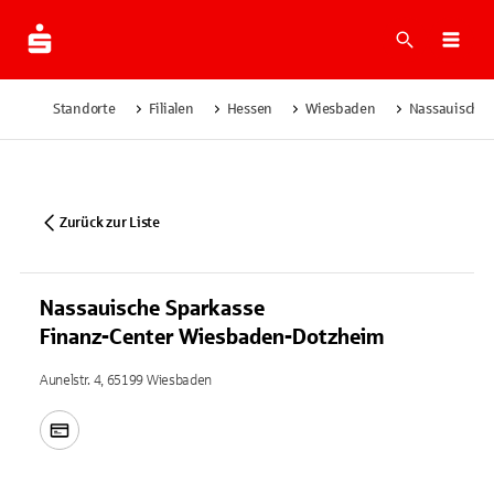
Suche
Navi
Standorte
Filialen
Hessen
Wiesbaden
Nassauische 
Zurück zur Liste
Nassauische Sparkasse
Finanz-Center Wiesbaden-Dotzheim
Aunelstr. 4, 65199 Wiesbaden