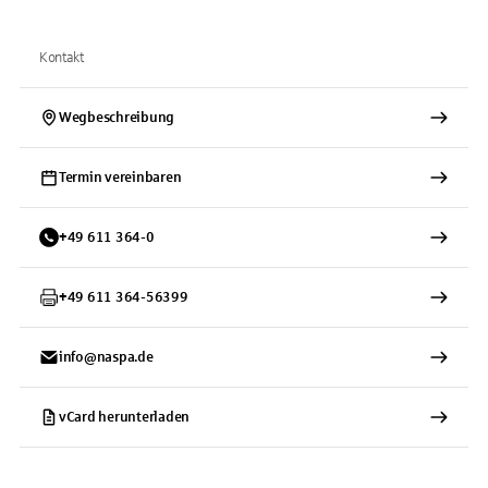
Kontakt
Wegbeschreibung
Termin vereinbaren
+
49
611
364-0
+
49
611
364-56399
info@naspa.de
vCard herunterladen