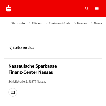
Suche
Navi
Standorte
Filialen
Rheinland-Pfalz
Nassau
Nassauis
Zurück zur Liste
Nassauische Sparkasse
Finanz-Center Nassau
Schloßstraße 2, 56377 Nassau