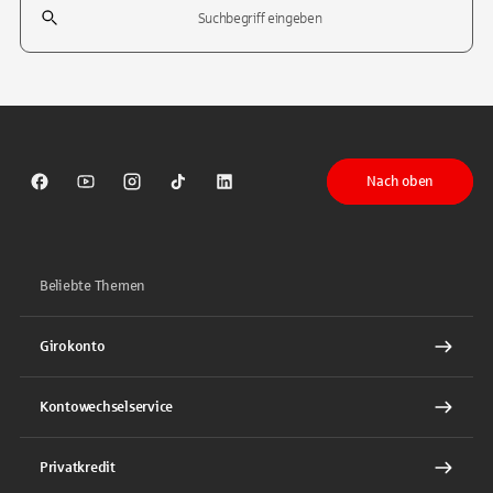
Tippen Sie, um nach Themen zu suchen. Verwenden Sie die Pfeil-T
Nach oben
Sparkasse auf Facebook
Sparkasse auf Youtube
Sparkasse auf Instagram
Sparkasse auf TikTok
Sparkasse auf LinkedIn
Beliebte Themen
Girokonto
Kontowechselservice
Privatkredit