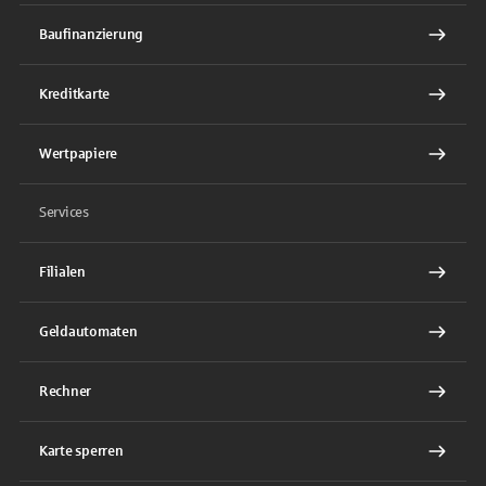
Baufinanzierung
Kreditkarte
Wertpapiere
Services
Filialen
Geldautomaten
Rechner
Karte sperren