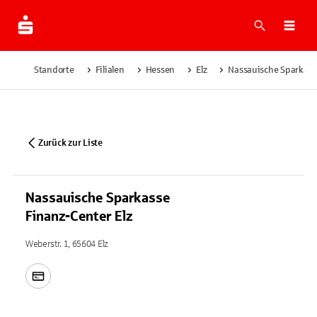
Suche
Navi
Standorte
Filialen
Hessen
Elz
Nassauische Sparkass
Zurück zur Liste
Nassauische Sparkasse
Finanz-Center Elz
Weberstr. 1, 65604 Elz