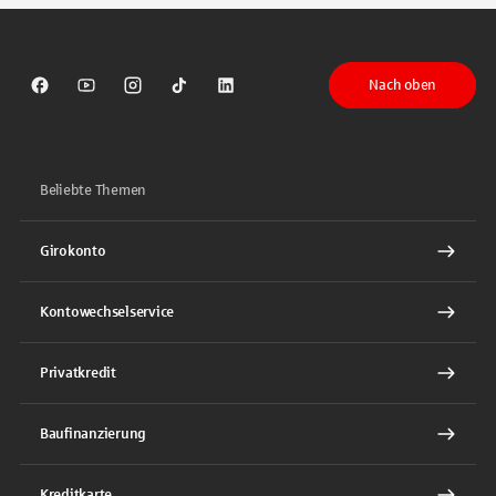
Nach oben
Sparkasse auf Facebook
Sparkasse auf Youtube
Sparkasse auf Instagram
Sparkasse auf TikTok
Sparkasse auf LinkedIn
Beliebte Themen
Girokonto
Kontowechselservice
Privatkredit
Baufinanzierung
Kreditkarte