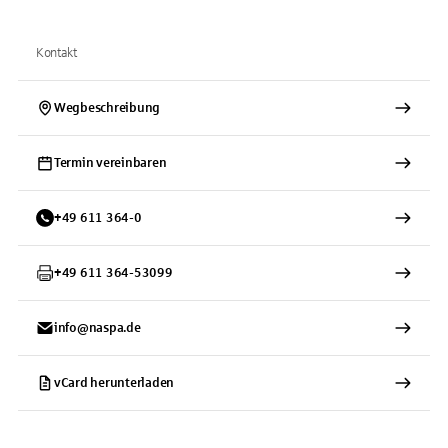
Kontakt
Wegbeschreibung
Termin vereinbaren
+
49
611
364-0
+
49
611
364-53099
info@naspa.de
vCard herunterladen