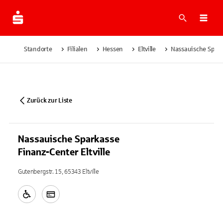
Suche
Navi
Standorte
Filialen
Hessen
Eltville
Nassauische Sparka
Zurück zur Liste
Nassauische Sparkasse
Finanz-Center Eltville
Gutenbergstr. 15, 65343 Eltville