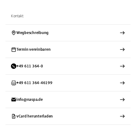
Kontakt
Wegbeschreibung
Termin vereinbaren
+
49
611
364-0
+
49
611
364-46199
info@naspa.de
vCard herunterladen