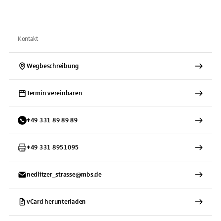
Kontakt
Wegbeschreibung
Termin vereinbaren
+
49
331
89 89 89
+
49
331
8951095
nedlitzer_strasse@mbs.de
vCard herunterladen