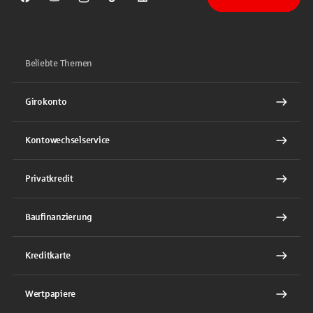
Sparkasse auf Facebook
Sparkasse auf Youtube
Sparkasse auf Instagram
Sparkasse auf TikTok
Sparkasse auf LinkedIn
Beliebte Themen
Girokonto
Kontowechselservice
Privatkredit
Baufinanzierung
Kreditkarte
Wertpapiere