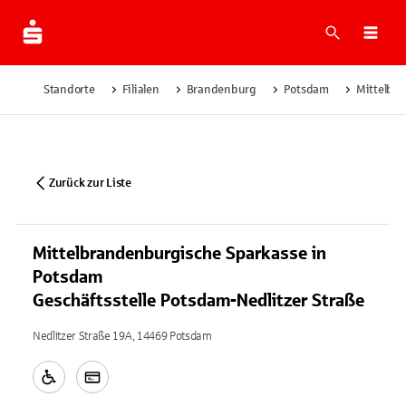
Suche
Navi
Standorte
Filialen
Brandenburg
Potsdam
Mittelbra
Zurück zur Liste
Mittelbrandenburgische Sparkasse in
Potsdam
Geschäftsstelle Potsdam-Nedlitzer Straße
Nedlitzer Straße 19A, 14469 Potsdam