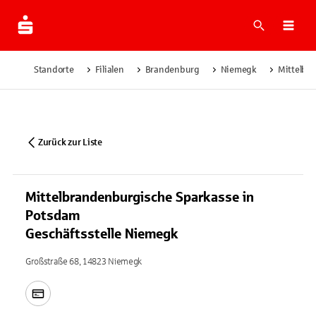
Suche
Navi
Standorte
Filialen
Brandenburg
Niemegk
Mittelbr
Zurück zur Liste
Mittelbrandenburgische Sparkasse in
Potsdam
Geschäftsstelle Niemegk
Großstraße 68, 14823 Niemegk