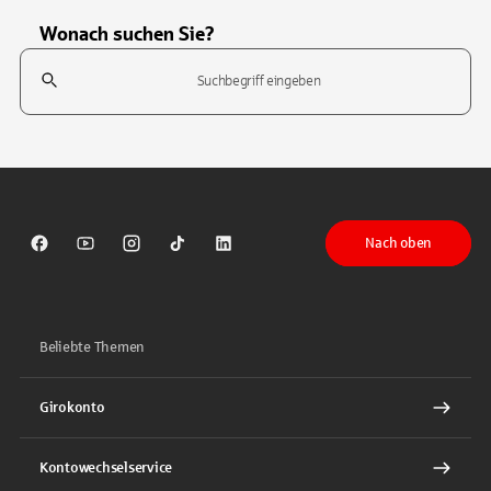
Wonach suchen Sie?
Suchfeld
Tippen Sie, um nach Themen zu suchen. Verwenden Sie die Pfeil-T
Nach oben
Sparkasse auf Facebook
Sparkasse auf Youtube
Sparkasse auf Instagram
Sparkasse auf TikTok
Sparkasse auf LinkedIn
Beliebte Themen
Girokonto
Kontowechselservice