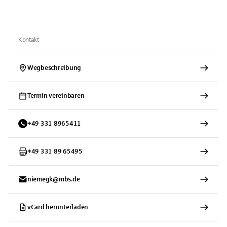
Kontakt
Wegbeschreibung
Termin vereinbaren
+
49
331
8965411
+
49
331
89 65495
niemegk@mbs.de
vCard herunterladen