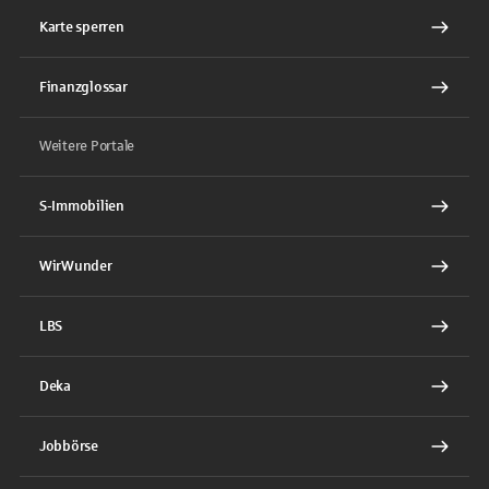
Karte sperren
Finanzglossar
Weitere Portale
S-Immobilien
WirWunder
LBS
Deka
Jobbörse