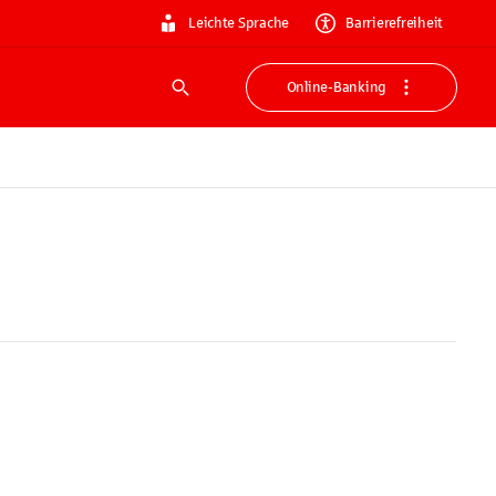
Leichte Sprache
Barrierefreiheit
Online-Banking
Suche