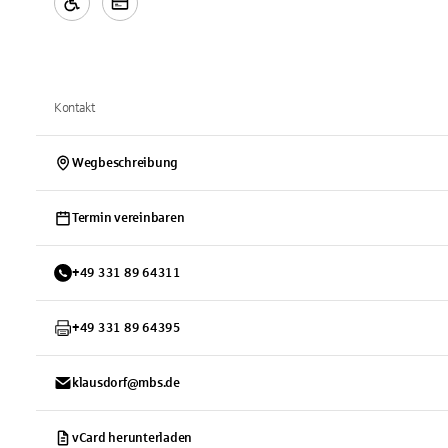
Kontakt
Wegbeschreibung
Termin vereinbaren
+
49
331
89 64311
+
49
331
89 64395
klausdorf@mbs.de
vCard herunterladen