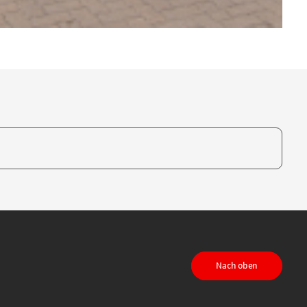
te, um auszuwählen
Nach oben