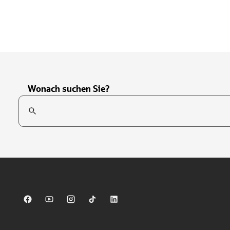
Wonach suchen Sie?
Suchfeld
Tippen Sie, um nach Themen zu suchen. Verwenden Sie die Pfei
Sparkasse auf Facebook
Sparkasse auf Youtube
Sparkasse auf Instagram
Sparkasse auf TikTok
Sparkasse auf LinkedIn