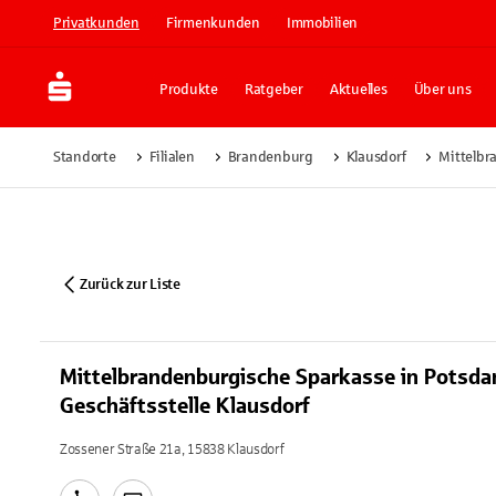
Privatkunden
Firmenkunden
Immobilien
Produkte
Ratgeber
Aktuelles
Über uns
Standorte
Filialen
Brandenburg
Klausdorf
Mittelbr
Zurück zur Liste
Mittelbrandenburgische Sparkasse in Potsd
Geschäftsstelle Klausdorf
Zossener Straße 21a, 15838 Klausdorf