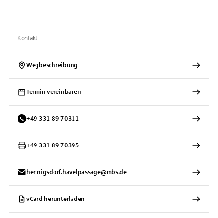
Kontakt
Wegbeschreibung
Termin vereinbaren
+
49
331
89 70311
+
49
331
89 70395
hennigsdorf.havelpassage@mbs.de
vCard herunterladen