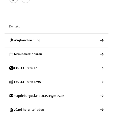
Kontakt
Wegbeschreibung
Termin vereinbaren
+
49
331
89 61211
+
49
331
89 61295
magdeburger.landstrasse@mbs.de
vCard herunterladen