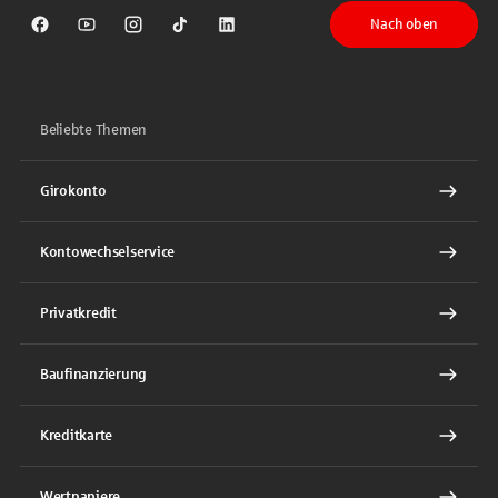
Nach oben
Sparkasse auf Facebook
Sparkasse auf Youtube
Sparkasse auf Instagram
Sparkasse auf TikTok
Sparkasse auf LinkedIn
Beliebte Themen
Girokonto
Kontowechselservice
Privatkredit
Baufinanzierung
Kreditkarte
Wertpapiere