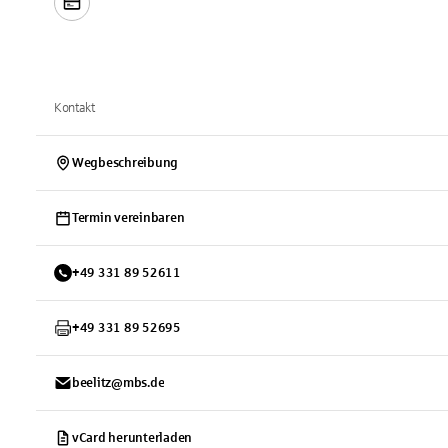
Kontakt
Wegbeschreibung
Termin vereinbaren
+
49
331
89 52611
+
49
331
89 52695
beelitz@mbs.de
vCard herunterladen