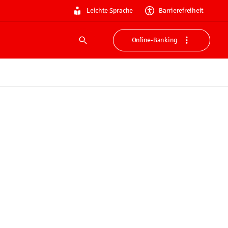
Leichte Sprache
Barrierefreiheit
Online-Banking
Suche