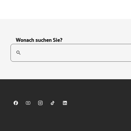
Wonach suchen Sie?
Suchfeld
Tippen Sie, um nach Themen zu suchen. Verwenden Sie die Pfei
Sparkasse auf Facebook
Sparkasse auf Youtube
Sparkasse auf Instagram
Sparkasse auf TikTok
Sparkasse auf LinkedIn