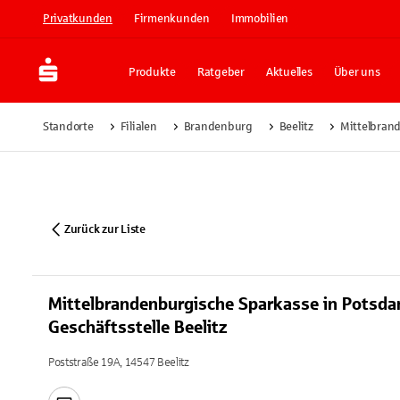
Privatkunden
Firmenkunden
Immobilien
Produkte
Ratgeber
Aktuelles
Über uns
Standorte
Filialen
Brandenburg
Beelitz
Mittelbrand
Zurück zur Liste
Mittelbrandenburgische Sparkasse in Potsd
Geschäftsstelle Beelitz
Poststraße 19A, 14547 Beelitz