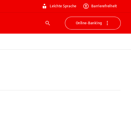
Leichte Sprache
Barrierefreiheit
Online-Banking
Suche