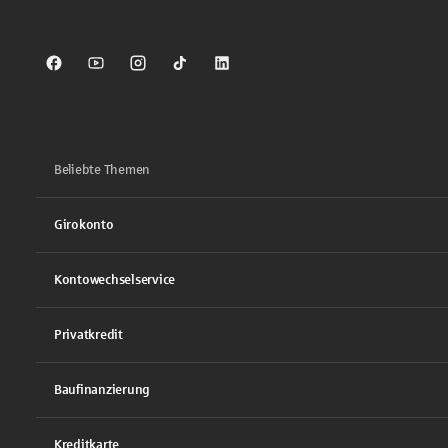
Sparkasse auf Facebook
Sparkasse auf Youtube
Sparkasse auf Instagram
Sparkasse auf TikTok
Sparkasse auf LinkedIn
Beliebte Themen
Girokonto
Kontowechselservice
Privatkredit
Baufinanzierung
Kreditkarte