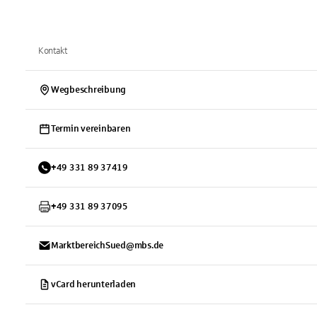
Kontakt
Wegbeschreibung
Termin vereinbaren
+
49
331
89 37419
+
49
331
89 37095
MarktbereichSued@mbs.de
vCard herunterladen