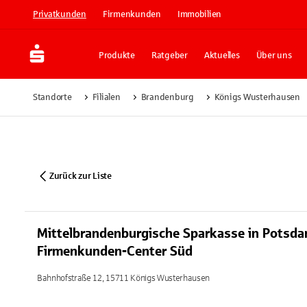
Privatkunden
Firmenkunden
Immobilien
Produkte
Ratgeber
Aktuelles
Über uns
Standorte
Filialen
Brandenburg
Königs Wusterhausen
Zurück zur Liste
Mittelbrandenburgische Sparkasse in Potsd
Firmenkunden-Center Süd
Bahnhofstraße 12, 15711 Königs Wusterhausen