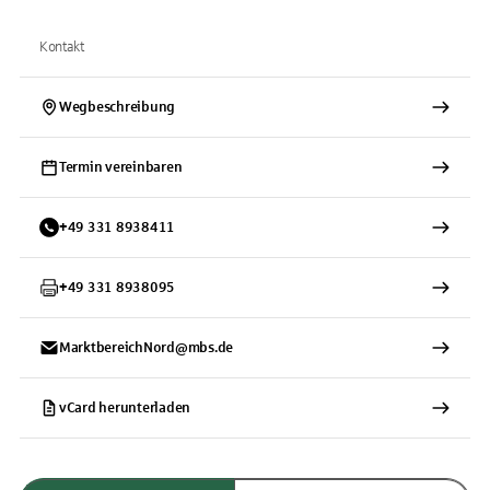
Kontakt
Wegbeschreibung
Termin vereinbaren
+
49
331
8938411
+
49
331
8938095
MarktbereichNord@mbs.de
vCard herunterladen