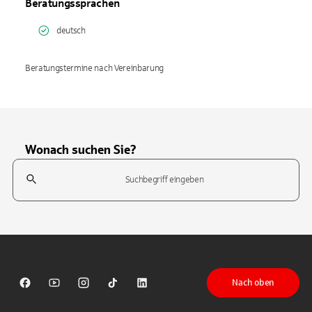
Beratungssprachen
deutsch
Beratungstermine nach Vereinbarung
Wonach suchen Sie?
Suchfeld
Tippen Sie, um nach Themen zu suchen. Verwenden Sie die Pfeil-T
Nach oben
Sparkasse auf Facebook
Sparkasse auf Youtube
Sparkasse auf Instagram
Sparkasse auf TikTok
Sparkasse auf LinkedIn