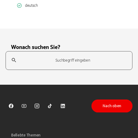
deutsch
Wonach suchen Sie?
Suchfeld
Tippen Sie, um nach Themen zu suchen. Verwenden Sie die Pfeil-T
Nach oben
Sparkasse auf Facebook
Sparkasse auf Youtube
Sparkasse auf Instagram
Sparkasse auf TikTok
Sparkasse auf LinkedIn
Beliebte Themen