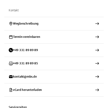
Kontakt
Wegbeschreibung
Termin vereinbaren
+
49
331
89 89 89
+
49
331
89 89 85
kontakt@mbs.de
vCard herunterladen
Servicezeiten