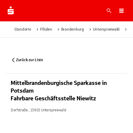
Suche
Navi
Standorte
Filialen
Brandenburg
Unterspreewald
Mi
Zurück zur Liste
Mittelbrandenburgische Sparkasse in
Potsdam
Fahrbare Geschäftsstelle Niewitz
Dorfstraße , 15910 Unterspreewald