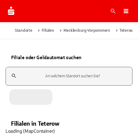
Suche
Navi
Standorte
Filialen
Mecklenburg-Vorpommern
Teterow
Filiale oder Geldautomat suchen
Suchfeld
Filialen
in
Teterow
Loading (MapContainer)