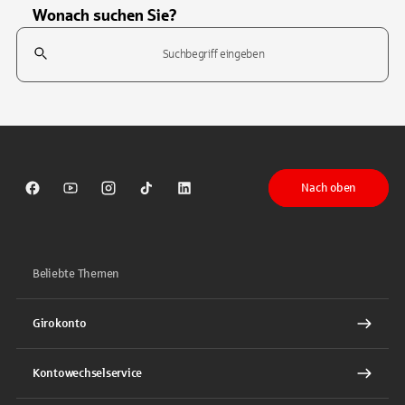
Wonach suchen Sie?
Suchfeld
Tippen Sie, um nach Themen zu suchen. Verwenden Sie die Pfeil-T
Nach oben
Sparkasse auf Facebook
Sparkasse auf Youtube
Sparkasse auf Instagram
Sparkasse auf TikTok
Sparkasse auf LinkedIn
Beliebte Themen
Girokonto
Kontowechselservice