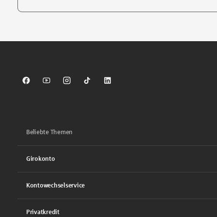
Tippen Sie, um nach Themen zu suchen. Verwenden Sie die Pfei
Sparkasse auf Facebook
Sparkasse auf Youtube
Sparkasse auf Instagram
Sparkasse auf TikTok
Sparkasse auf LinkedIn
Beliebte Themen
Girokonto
Kontowechselservice
Privatkredit