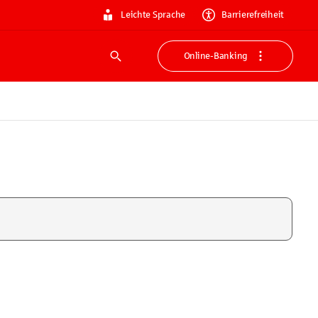
Leichte Sprache
Barrierefreiheit
Online-Banking
Suche