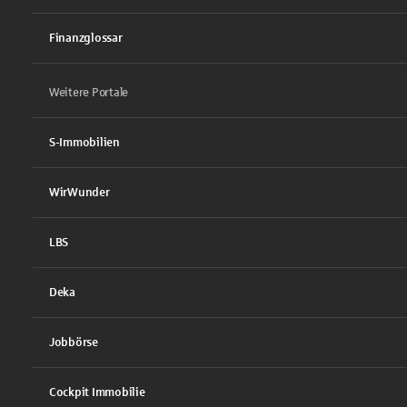
Finanzglossar
Weitere Portale
S-Immobilien
WirWunder
LBS
Deka
Jobbörse
Cockpit Immobilie