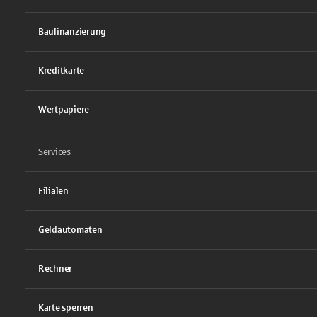
Baufinanzierung
Kreditkarte
Wertpapiere
Services
Filialen
Geldautomaten
Rechner
Karte sperren