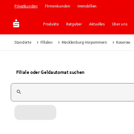
Privatkunden
Firmenkunden
Immobilien
Produkte
Ratgeber
Aktuelles
Über uns
Standorte
Filialen
Mecklenburg-Vorpommern
Koserow
Filiale oder Geldautomat suchen
Suchfeld