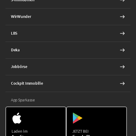
WirWunder
LBS
Deka
Jobbörse
Cockpit Immobilie
App Sparkasse
Laden im
JETZT BEI