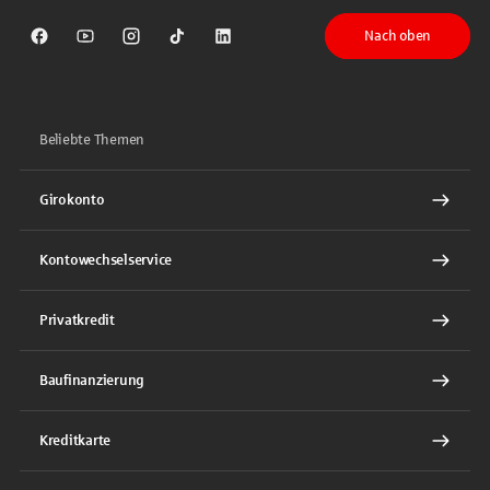
Nach oben
Sparkasse auf Facebook
Sparkasse auf Youtube
Sparkasse auf Instagram
Sparkasse auf TikTok
Sparkasse auf LinkedIn
Beliebte Themen
Girokonto
Kontowechselservice
Privatkredit
Baufinanzierung
Kreditkarte