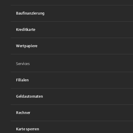
Baufinanzierung
Kreditkarte
Wertpapiere
Services
Filialen
Geldautomaten
Rechner
Karte sperren