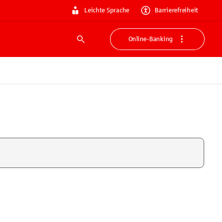
Leichte Sprache
Barrierefreiheit
Online-Banking
Suche