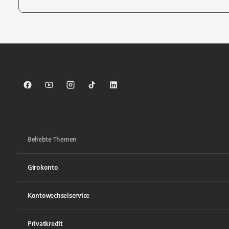
Tippen Sie, um nach Themen zu suchen. Verwenden Sie die Pfei
Sparkasse auf Facebook
Sparkasse auf Youtube
Sparkasse auf Instagram
Sparkasse auf TikTok
Sparkasse auf LinkedIn
Beliebte Themen
Girokonto
Kontowechselservice
Privatkredit