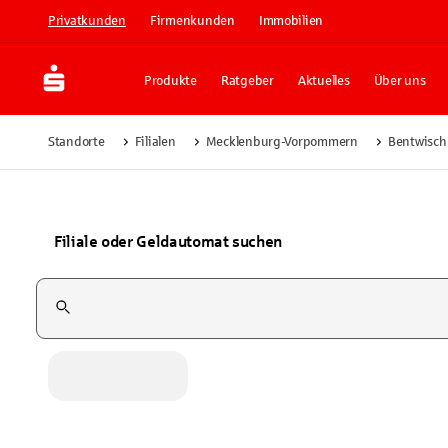
Privatkunden
Firmenkunden
Immobilien
Produkte
Ratgeber
Aktuelles
Über uns
Standorte
Filialen
Mecklenburg-Vorpommern
Bentwisch
Filiale oder Geldautomat suchen
Suchfeld