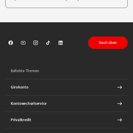
Tippen Sie, um nach Themen zu suchen. Verwenden Sie die Pfeil-T
Nach oben
Sparkasse auf Facebook
Sparkasse auf Youtube
Sparkasse auf Instagram
Sparkasse auf TikTok
Sparkasse auf LinkedIn
Beliebte Themen
Girokonto
Kontowechselservice
Privatkredit