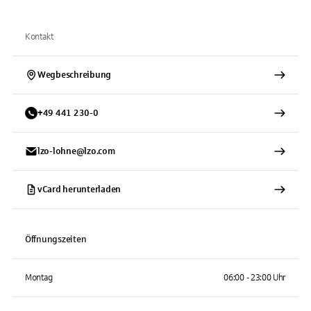
Kontakt
Wegbeschreibung
+
49
441
230-0
lzo-lohne@lzo.com
vCard herunterladen
Öffnungszeiten
Montag
06:00 - 23:00 Uhr