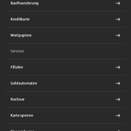
Baufinanzierung
Kreditkarte
Wertpapiere
Services
Filialen
Geldautomaten
Rechner
Karte sperren