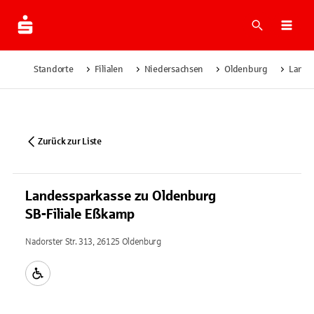
Suche
Navi
Standorte
Filialen
Niedersachsen
Oldenburg
Lande
Zurück zur Liste
Landessparkasse zu Oldenburg
SB-Filiale Eßkamp
Nadorster Str. 313, 26125 Oldenburg