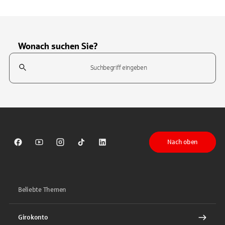
Wonach suchen Sie?
Suchfeld
Tippen Sie, um nach Themen zu suchen. Verwenden Sie die Pfeil-T
Nach oben
Sparkasse auf Facebook
Sparkasse auf Youtube
Sparkasse auf Instagram
Sparkasse auf TikTok
Sparkasse auf LinkedIn
Beliebte Themen
Girokonto