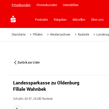
Privatkunden
Firmenkunden
Immobilien
Produkte
Ratgeber
Aktuelles
Über uns
Standorte
Filialen
Niedersachsen
Rastede
Landessp
Zurück zur Liste
Landessparkasse zu Oldenburg
Filiale Wahnbek
Schulstr. 63-67, 26180 Rastede