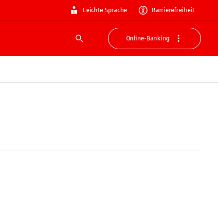
Leichte Sprache
Barrierefreiheit
Online-Banking
Suche