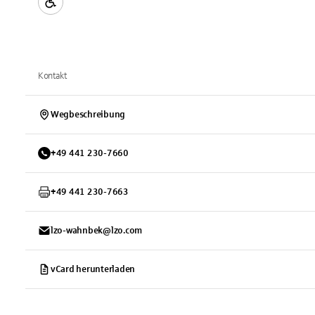
Kontakt
Wegbeschreibung
+
49
441
230-7660
+
49
441
230-7663
lzo-wahnbek@lzo.com
vCard herunterladen