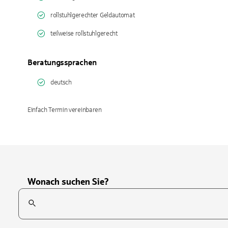
rollstuhlgerechter Geldautomat
teilweise rollstuhlgerecht
Beratungssprachen
deutsch
Einfach Termin vereinbaren
Wonach suchen Sie?
Suchfeld
Tippen Sie, um nach Themen zu suchen. Verwenden Sie die Pfei