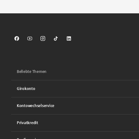
Sparkasse auf Facebook
Sparkasse auf Youtube
Sparkasse auf Instagram
Sparkasse auf TikTok
Sparkasse auf LinkedIn
Beliebte Themen
Girokonto
Kontowechselservice
Privatkredit