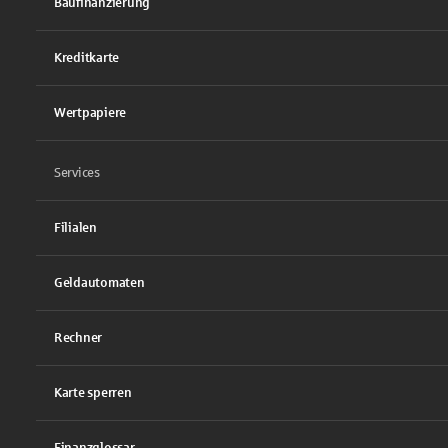
Baufinanzierung
Kreditkarte
Wertpapiere
Services
Filialen
Geldautomaten
Rechner
Karte sperren
Finanzglossar