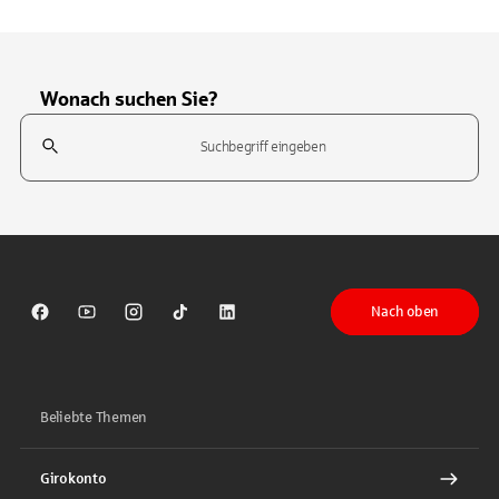
Wonach suchen Sie?
Suchfeld
Tippen Sie, um nach Themen zu suchen. Verwenden Sie die Pfeil-T
Nach oben
Sparkasse auf Facebook
Sparkasse auf Youtube
Sparkasse auf Instagram
Sparkasse auf TikTok
Sparkasse auf LinkedIn
Beliebte Themen
Girokonto