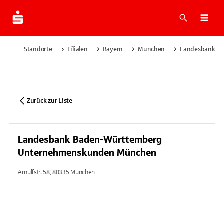
Suche
Navi
Standorte
Filialen
Bayern
München
Landesbank B
Zurück zur Liste
Landesbank Baden-Württemberg
Unternehmenskunden München
Arnulfstr. 58, 80335 München