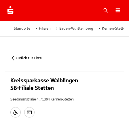
Suche
Navi
Standorte
Filialen
Baden-Württemberg
Kernen-Stetten
Zurück zur Liste
Kreissparkasse Waiblingen
SB-Filiale Stetten
Seedammstraße 4, 71394 Kernen-Stetten