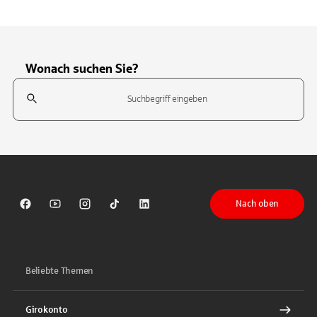
Wonach suchen Sie?
Suchfeld
Tippen Sie, um nach Themen zu suchen. Verwenden Sie die Pfeil-T
Nach oben
Sparkasse auf Facebook
Sparkasse auf Youtube
Sparkasse auf Instagram
Sparkasse auf TikTok
Sparkasse auf LinkedIn
Beliebte Themen
Girokonto