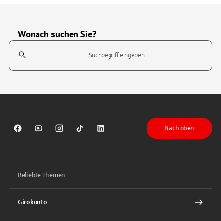
Wonach suchen Sie?
Suchfeld
Tippen Sie, um nach Themen zu suchen. Verwenden Sie die Pfeil-T
Nach oben
Sparkasse auf Facebook
Sparkasse auf Youtube
Sparkasse auf Instagram
Sparkasse auf TikTok
Sparkasse auf LinkedIn
Beliebte Themen
Girokonto