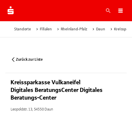
Suche
Navi
Standorte
Filialen
Rheinland-Pfalz
Daun
Kreisspark
Zurück zur Liste
Kreissparkasse Vulkaneifel
Digitales BeratungsCenter Digitales
Beratungs-Center
Leopoldstr. 13, 54550 Daun