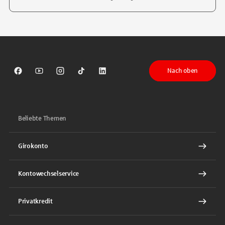
Tippen Sie, um nach Themen zu suchen. Verwenden Sie die Pfeil-T
Nach oben
Sparkasse auf Facebook
Sparkasse auf Youtube
Sparkasse auf Instagram
Sparkasse auf TikTok
Sparkasse auf LinkedIn
Beliebte Themen
Girokonto
Kontowechselservice
Privatkredit