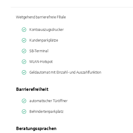
Weitgehend barrierefreie Filiale
Kontoauszugsdrucker
Kundenparkplätze
SB-Terminal
WLAN-Hotspot
Geldautomat mit Einzahl- und Auszahlfunktion
Barrierefreiheit
automatischer Türöffner
Behindertenparkplatz
Beratungssprachen