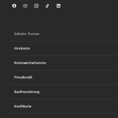
Sparkasse auf Facebook
Sparkasse auf Youtube
Sparkasse auf Instagram
Sparkasse auf TikTok
Sparkasse auf LinkedIn
Beliebte Themen
Girokonto
Kontowechselservice
Privatkredit
Baufinanzierung
Kreditkarte