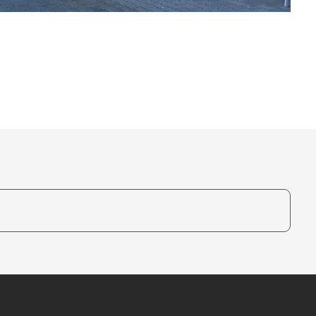
te, um auszuwählen