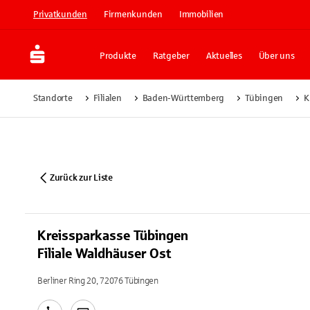
Privatkunden
Firmenkunden
Immobilien
Produkte
Ratgeber
Aktuelles
Über uns
Standorte
Filialen
Baden-Württemberg
Tübingen
K
Zurück zur Liste
Kreissparkasse Tübingen
Filiale Waldhäuser Ost
Berliner Ring 20, 72076 Tübingen