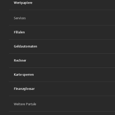
Wertpapiere
Services
Filialen
Geldautomaten
Rechner
Karte sperren
Finanzglossar
Weitere Portale