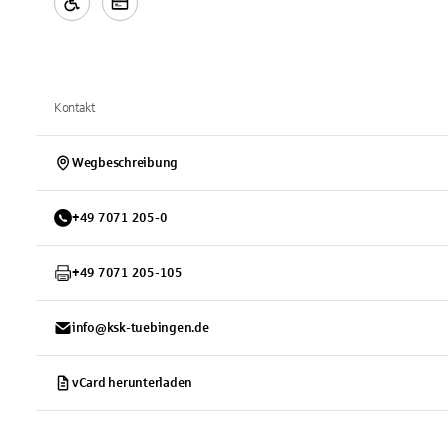
Kontakt
Wegbeschreibung
+
49
7071
205-0
+
49
7071
205-105
info@ksk-tuebingen.de
vCard herunterladen