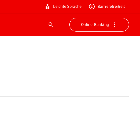
Leichte Sprache
Barrierefreiheit
Online-Banking
Suche