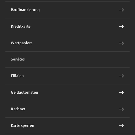
Baufinanzierung
Kreditkarte
Wertpapiere
Services
Filialen
Geldautomaten
Rechner
Karte sperren