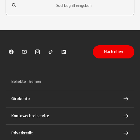
Tippen Sie, um nach Themen zu suchen. Verwenden Sie die Pfeil-T
Nach oben
Sparkasse auf Facebook
Sparkasse auf Youtube
Sparkasse auf Instagram
Sparkasse auf TikTok
Sparkasse auf LinkedIn
Beliebte Themen
Girokonto
Kontowechselservice
Privatkredit