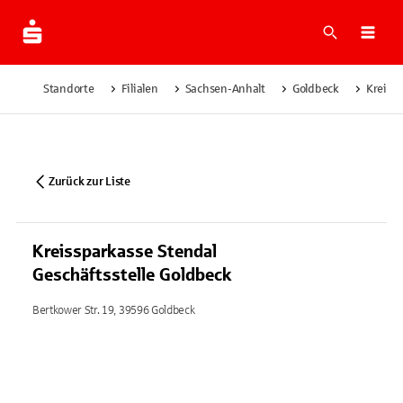
Suche
Navi
Standorte
Filialen
Sachsen-Anhalt
Goldbeck
Kreissp
Zurück zur Liste
Kreissparkasse Stendal
Geschäftsstelle Goldbeck
Bertkower Str. 19, 39596 Goldbeck