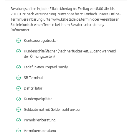
Beratungszeiten in jeder Filiale: Montag bis Freitag von 8.00 Uhr bis
20.00 Uhr nach Vereinbarung. Nutzen Sie hierzu einfach unsere Online-
Terminvereinbarung unter www.ksk-stade.de/termin oder vereinbaren
Sie telefonisch einen Termin bei Ihrem Berater unter der o.g.
Rufnummer.
Kontoauszugsdrucker
Kundenschließfächer (nach Verfügbarkeit, Zugang während
der Öffnungszeiten)
Ladefunktion Prepaid Handy
SB-Terminal
Defibrillator
Kundenparkplätze
Geldautomat mit Geldeinzahlfunktion
Immobilienberatung
Vermögensberatung