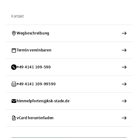
Kontakt
Wegbeschreibung
Termin vereinbaren
+
49
4141
109-590
+
49
4141
109-99590
himmelpforten@ksk-stade.de
vCard herunterladen