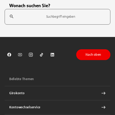
Wonach suchen Sie?
Suchfeld
Tippen Sie, um nach Themen zu suchen. Verwenden Sie die Pfeil-T
Nach oben
Sparkasse auf Facebook
Sparkasse auf Youtube
Sparkasse auf Instagram
Sparkasse auf TikTok
Sparkasse auf LinkedIn
Beliebte Themen
Girokonto
Kontowechselservice