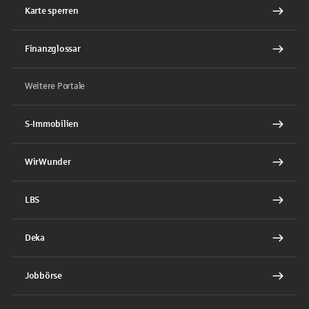
Karte sperren
Finanzglossar
Weitere Portale
S-Immobilien
WirWunder
LBS
Deka
Jobbörse