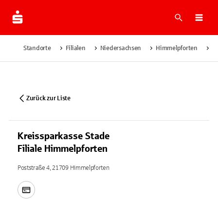
Suche
Navi
Standorte
Filialen
Niedersachsen
Himmelpforten
Kr
Zurück zur Liste
Kreissparkasse Stade
Filiale Himmelpforten
Poststraße 4, 21709 Himmelpforten