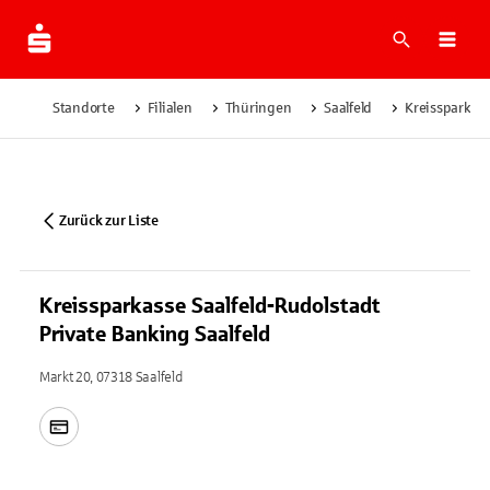
Suche
Navi
Standorte
Filialen
Thüringen
Saalfeld
Kreissparkass
Zurück zur Liste
Kreissparkasse Saalfeld-Rudolstadt
Private Banking Saalfeld
Markt 20, 07318 Saalfeld