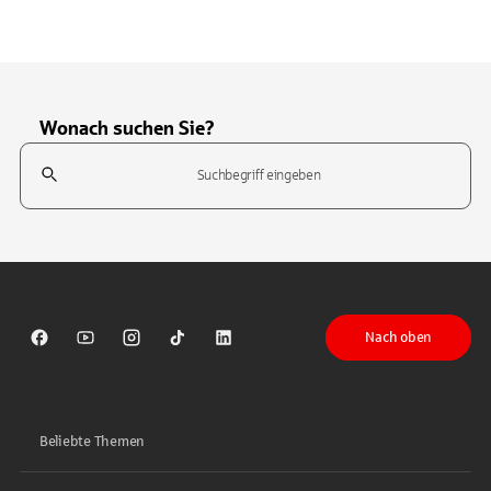
Wonach suchen Sie?
Suchfeld
Tippen Sie, um nach Themen zu suchen. Verwenden Sie die Pfeil-T
Nach oben
Sparkasse auf Facebook
Sparkasse auf Youtube
Sparkasse auf Instagram
Sparkasse auf TikTok
Sparkasse auf LinkedIn
Beliebte Themen