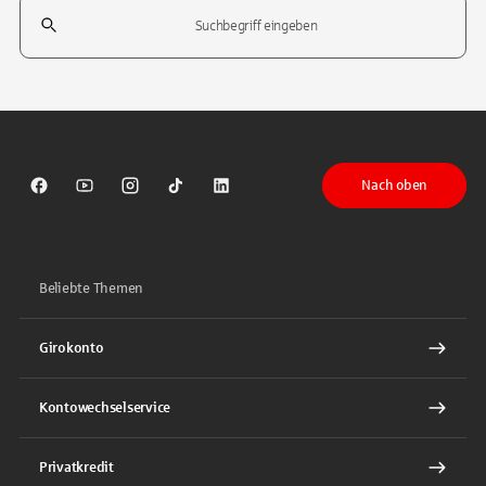
Suchfeld
Tippen Sie, um nach Themen zu suchen. Verwenden Sie die Pfeil-T
Nach oben
Sparkasse auf Facebook
Sparkasse auf Youtube
Sparkasse auf Instagram
Sparkasse auf TikTok
Sparkasse auf LinkedIn
Beliebte Themen
Girokonto
Kontowechselservice
Privatkredit