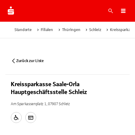
Suche
Navi
Standorte
Filialen
Thüringen
Schleiz
Kreissparkasse
Zurück zur Liste
Kreissparkasse Saale-Orla
Hauptgeschäftsstelle Schleiz
Am Sparkassenplatz 1, 07907 Schleiz