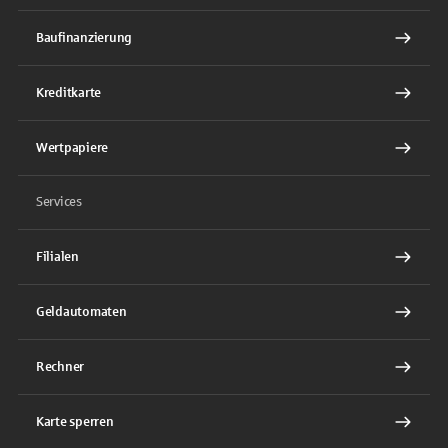
Baufinanzierung
Kreditkarte
Wertpapiere
Services
Filialen
Geldautomaten
Rechner
Karte sperren