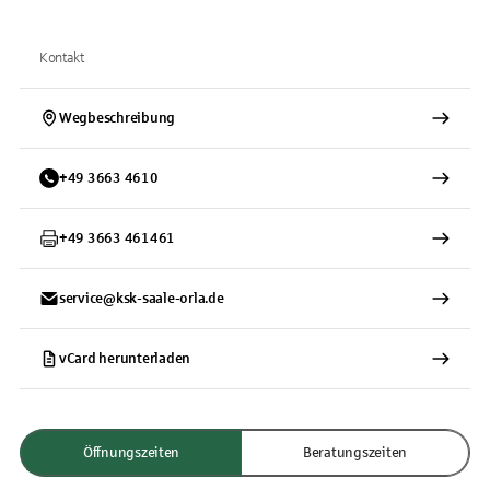
Kontakt
Wegbeschreibung
+
49
3663
4610
+
49
3663
461461
service@ksk-saale-orla.de
vCard herunterladen
Öffnungszeiten
Beratungszeiten