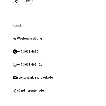
Kontakt
Wegbeschreibung
+
49
3663
4610
+
49
3663
461461
service@ksk-saale-orla.de
vCard herunterladen