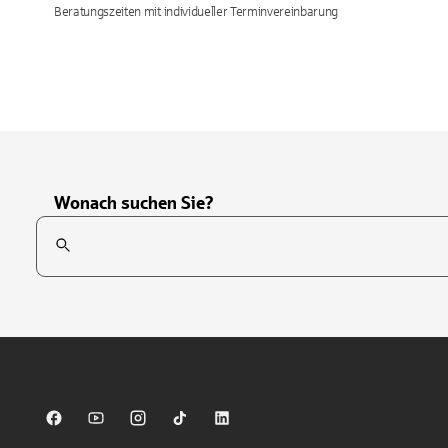
Beratungszeiten mit individueller Terminvereinbarung
Wonach suchen Sie?
Suchfeld
Tippen Sie, um nach Themen zu suchen. Verwenden Sie die Pfei
Sparkasse auf Facebook
Sparkasse auf Youtube
Sparkasse auf Instagram
Sparkasse auf TikTok
Sparkasse auf LinkedIn