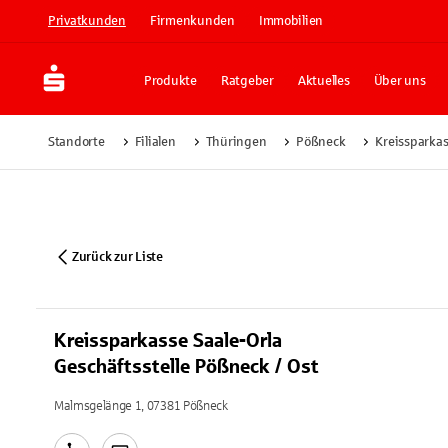
Privatkunden
Firmenkunden
Immobilien
Produkte
Ratgeber
Aktuelles
Über uns
Standorte
Filialen
Thüringen
Pößneck
Kreissparkas
Zurück zur Liste
Kreissparkasse Saale-Orla
Geschäftsstelle Pößneck / Ost
Malmsgelänge 1, 07381 Pößneck