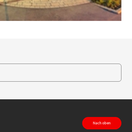
te, um auszuwählen
Nach oben