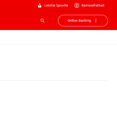
Leichte Sprache
Barrierefreiheit
Online-Banking
Suche