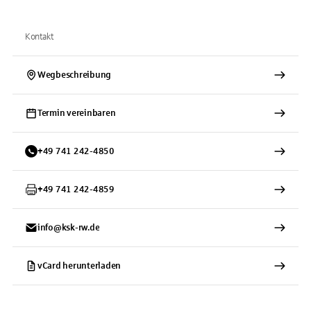
Kontakt
Wegbeschreibung
Termin vereinbaren
+
49
741
242-4850
+
49
741
242-4859
info@ksk-rw.de
vCard herunterladen