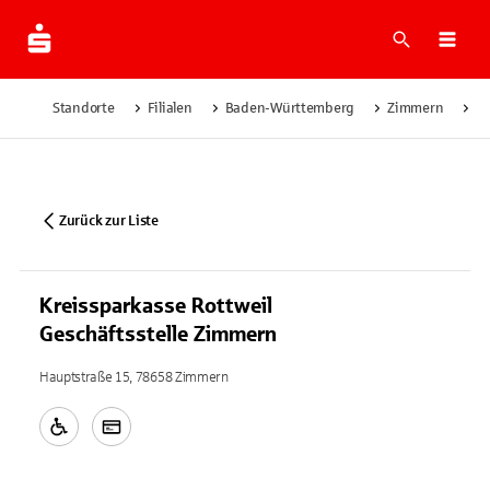
Suche
Navi
Standorte
Filialen
Baden-Württemberg
Zimmern
Kr
Zurück zur Liste
Kreissparkasse Rottweil
Geschäftsstelle Zimmern
Hauptstraße 15, 78658 Zimmern