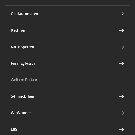
Geldautomaten
Rechner
Karte sperren
Finanzglossar
Weitere Portale
S-Immobilien
WirWunder
LBS