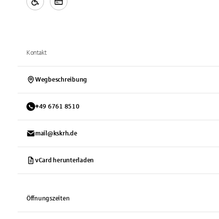
Kontakt
Wegbeschreibung
+
49
6761
8510
mail@kskrh.de
vCard herunterladen
Öffnungszeiten