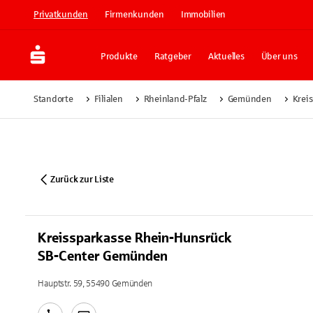
Privatkunden
Firmenkunden
Immobilien
Produkte
Ratgeber
Aktuelles
Über uns
Standorte
Filialen
Rheinland-Pfalz
Gemünden
Krei
Zurück zur Liste
Kreissparkasse Rhein-Hunsrück
SB-Center Gemünden
Hauptstr. 59, 55490 Gemünden