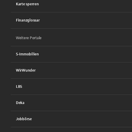
Karte sperren
Finanzglossar
Weitere Portale
S-Immobilien
WirWunder
LBS
Deka
Jobbörse