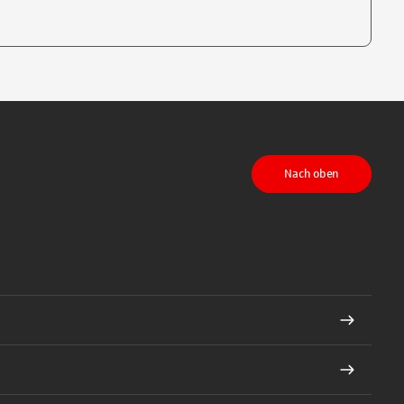
te, um auszuwählen
Nach oben