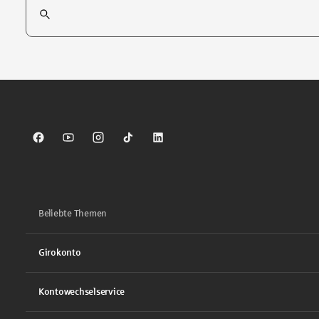
Suchfeld
Tippen Sie, um nach Themen zu suchen. Verwenden Sie die Pfei
Sparkasse auf Facebook
Sparkasse auf Youtube
Sparkasse auf Instagram
Sparkasse auf TikTok
Sparkasse auf LinkedIn
Beliebte Themen
Girokonto
Kontowechselservice