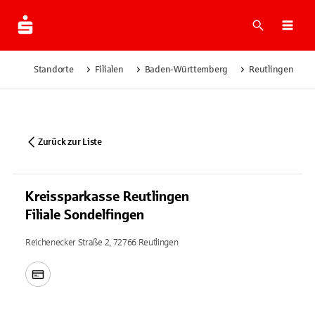
Suche
Navi
Standorte
Filialen
Baden-Württemberg
Reutlingen
Zurück zur Liste
Kreissparkasse Reutlingen
Filiale Sondelfingen
Reichenecker Straße 2, 72766 Reutlingen