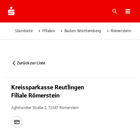
Suche
Navi
Standorte
Filialen
Baden-Württemberg
Römerstein
Zurück zur Liste
Kreissparkasse Reutlingen
Filiale Römerstein
Aglishardter Straße 2, 72587 Römerstein