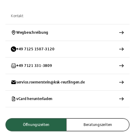
Kontakt
Wegbeschreibung
+
49
7125
1507-3120
+
49
7121
331-3809
service.roemerstein@ksk-reutlingen.de
vCard herunterladen
Öffnungszeiten
Beratungszeiten