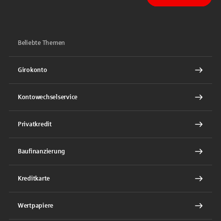
Sparkasse auf Facebook
Sparkasse auf Youtube
Sparkasse auf Instagram
Sparkasse auf TikTok
Sparkasse auf LinkedIn
Beliebte Themen
Girokonto
Kontowechselservice
Privatkredit
Baufinanzierung
Kreditkarte
Wertpapiere