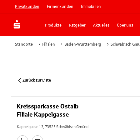
Privatkunden
Firmenkunden
Immobilien
Produkte
Ratgeber
Aktuelles
Über uns
Standorte
Filialen
Baden-Württemberg
Schwäbisch Gm
Zurück zur Liste
Kreissparkasse Ostalb
Filiale Kappelgasse
Kappelgasse 13, 73525 Schwäbisch Gmünd