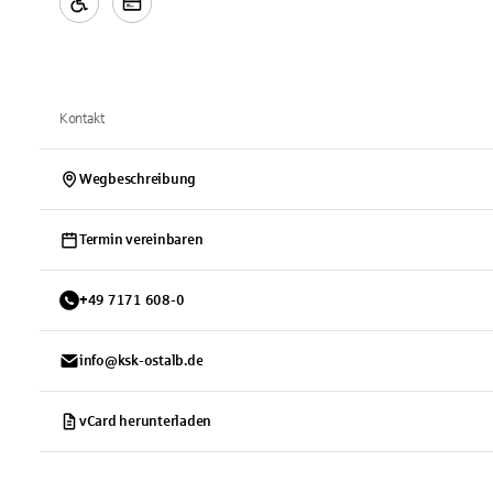
Kontakt
Wegbeschreibung
Termin vereinbaren
+
49
7171
608-0
info@ksk-ostalb.de
vCard herunterladen