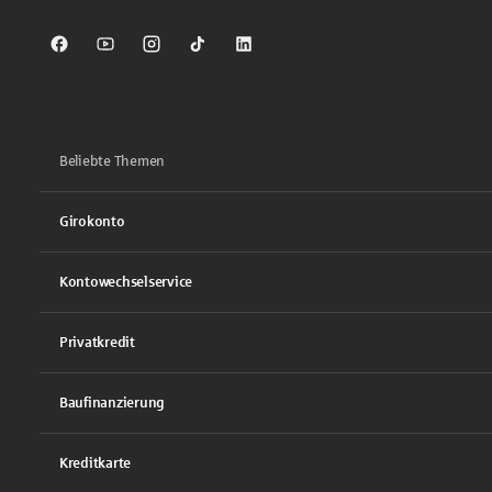
Sparkasse auf Facebook
Sparkasse auf Youtube
Sparkasse auf Instagram
Sparkasse auf TikTok
Sparkasse auf LinkedIn
Beliebte Themen
Girokonto
Kontowechselservice
Privatkredit
Baufinanzierung
Kreditkarte