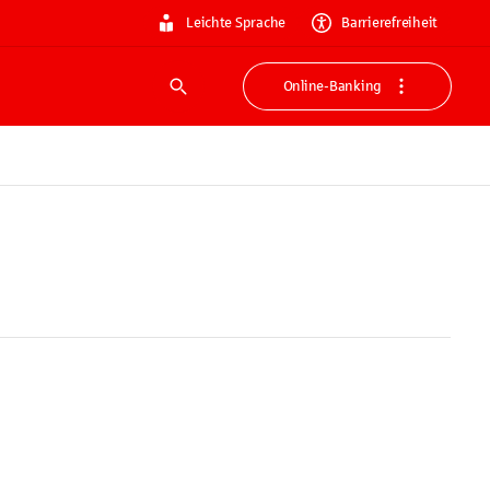
Leichte Sprache
Barrierefreiheit
Online-Banking
Suche