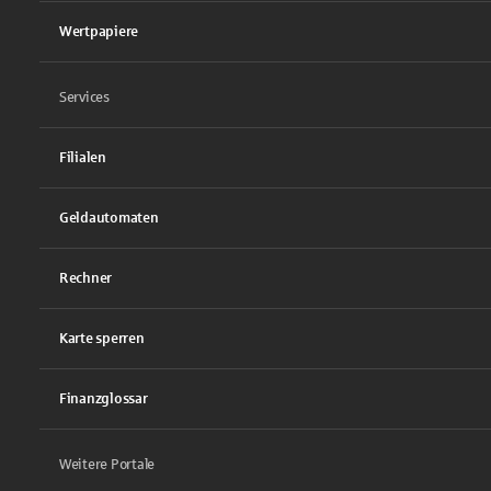
Wertpapiere
Services
Filialen
Geldautomaten
Rechner
Karte sperren
Finanzglossar
Weitere Portale